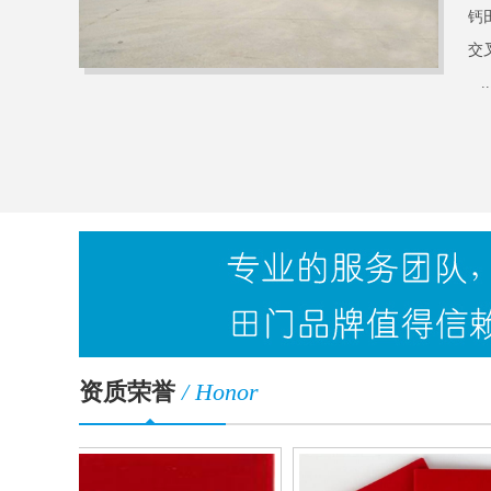
钙
交
...
资质荣誉
/ Honor